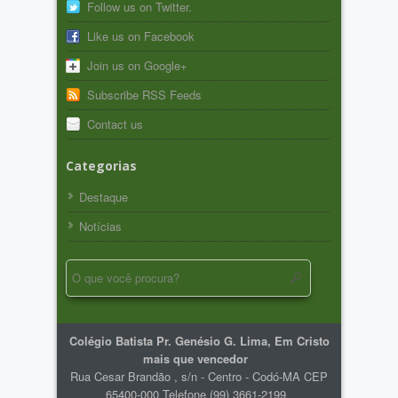
Follow us on Twitter.
Like us on Facebook
Join us on Google+
Subscribe RSS Feeds
Contact us
Categorias
Destaque
Notícias
Colégio Batista Pr. Genésio G. Lima, Em Cristo
mais que vencedor
Rua Cesar Brandão , s/n - Centro - Codó-MA CEP
65400-000 Telefone (99) 3661-2199