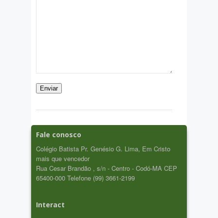
Fale conosco
Colégio Batista Pr. Genésio G. Lima, Em Cristo
mais que vencedor
Rua Cesar Brandão , s/n - Centro - Codó-MA CEP
65400-000 Telefone (99) 3661-2199
Interact