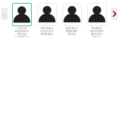
LUCAS
MAYARA
MÁYRLA
MARCO
ENGEL
MATHEUS
GALVÃO
RIBEIRO
ANTONIO
DLUCAS
SOUSA
PEREIRA
SILVA
REIS DA
OLIVEIRA
CAMPELO
SILVA
CRUZ