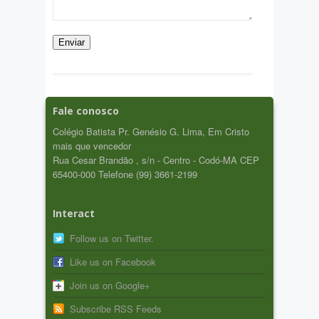
Fale conosco
Colégio Batista Pr. Genésio G. Lima, Em Cristo
mais que vencedor
Rua Cesar Brandão , s/n - Centro - Codó-MA CEP
65400-000 Telefone (99) 3661-2199
Interact
Follow us on Twitter.
Like us on Facebook
Join us on Google+
Subscribe RSS Feeds